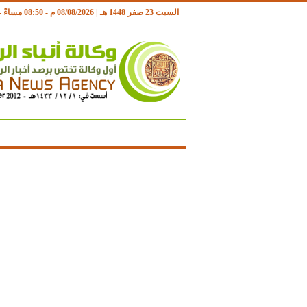
السبت 23 صفر 1448 هـ | 08/08/2026 م - 08:50 مساءً - بتوقيت مكة المكرمة